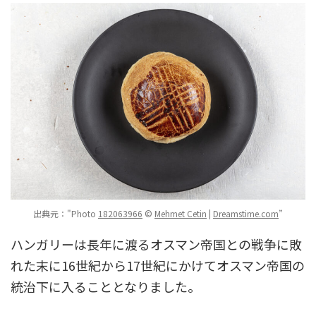
出典元："Photo
182063966
©
Mehmet Cetin
|
Dreamstime.com
”
ハンガリーは長年に渡るオスマン帝国との戦争に敗
れた末に16世紀から17世紀にかけてオスマン帝国の
統治下に入ることとなりました。