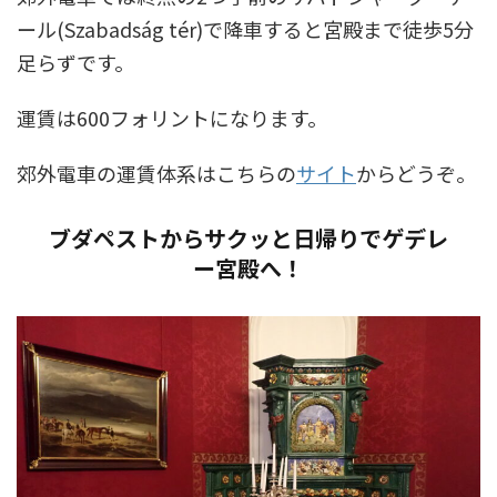
ール(Szabadság tér)で降車すると宮殿まで徒歩5分
足らずです。
運賃は600フォリントになります。
郊外電車の運賃体系はこちらの
サイト
からどうぞ。
ブダペストからサクッと日帰りでゲデレ
ー宮殿へ！