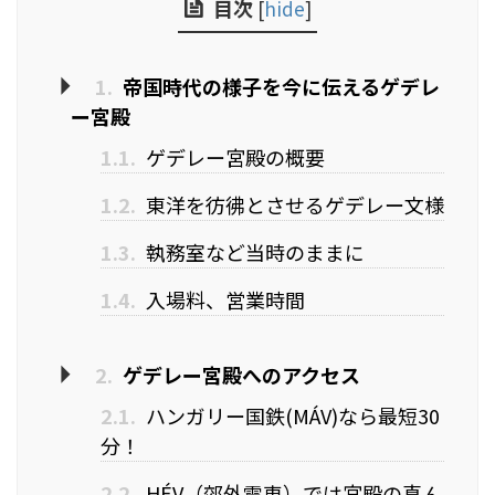
目次
[
hide
]
1.
帝国時代の様子を今に伝えるゲデレ
ー宮殿
1.1.
ゲデレー宮殿の概要
1.2.
東洋を彷彿とさせるゲデレー文様
1.3.
執務室など当時のままに
1.4.
入場料、営業時間
2.
ゲデレー宮殿へのアクセス
2.1.
ハンガリー国鉄(MÁV)なら最短30
分！
2.2.
HÉV（郊外電車）では宮殿の真ん