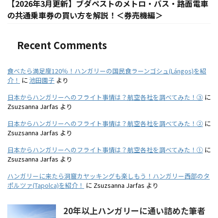
【2026年3月更新】ブダペストのメトロ・バス・路面電車
の共通乗車券の買い方を解説！＜券売機編＞
Recent Comments
食べたら満足度120％！ハンガリーの国民食ラーンゴシュ(Lángos)を紹
介！
に
池田園子
より
日本からハンガリーへのフライト事情は？航空各社を調べてみた！③
に
Zsuzsanna Jarfas
より
日本からハンガリーへのフライト事情は？航空各社を調べてみた！②
に
Zsuzsanna Jarfas
より
日本からハンガリーへのフライト事情は？航空各社を調べてみた！①
に
Zsuzsanna Jarfas
より
ハンガリーに来たら洞窟カヤッキングも楽しもう！ハンガリー西部のタ
ポルツァ(Tapolca)を紹介！
に
Zsuzsanna Jarfas
より
20年以上ハンガリーに通い詰めた筆者