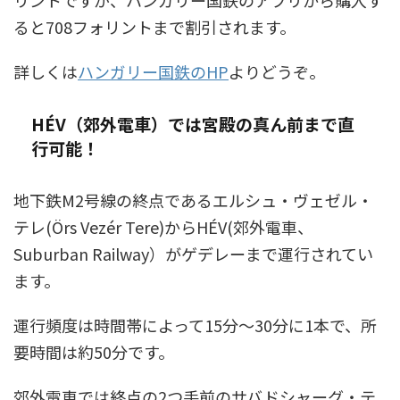
ると708フォリントまで割引されます。
詳しくは
ハンガリー国鉄のHP
よりどうぞ。
HÉV（郊外電車）では宮殿の真ん前まで直
行可能！
地下鉄M2号線の終点であるエルシュ・ヴェゼル・
テレ(Örs Vezér Tere)からHÉV(郊外電車、
Suburban Railway）がゲデレーまで運行されてい
ます。
運行頻度は時間帯によって15分～30分に1本で、所
要時間は約50分です。
郊外電車では終点の2つ手前のサバドシャーグ・テ